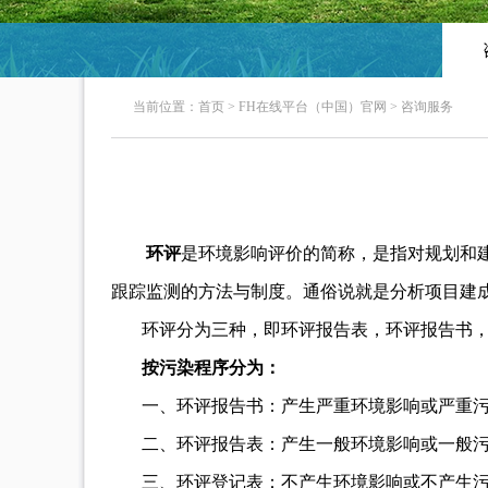
当前位置：
首页
>
FH在线平台（中国）官网
>
咨询服务
环评
是环境影响评价的简称，是指对规划和
跟踪监测的方法与制度。通俗说就是分析项目建
环评分为三种，即环评报告表，环评报告书，
按污染程序分为：
一、环评报告书：产生严重环境影响或严重
二、环评报告表：产生一般环境影响或一般
三、环评登记表：不产生环境影响或不产生