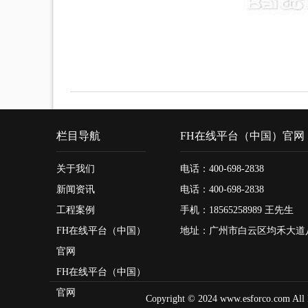
栏目导航
FH在线平台（中国）官网
关于我们
电话：400-698-2838
新闻资讯
电话：400-698-2838
工程案例
手机：18565258989 王先生
FH在线平台（中国）
地址：广州市白云区均禾大道
官网
FH在线平台（中国）
官网
Copyright © 2024
www.esforco.com
All 