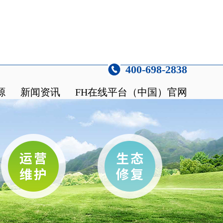
400-698-2838
源
新闻资讯
FH在线平台（中国）官网