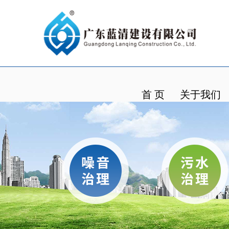
首 页
关于我们