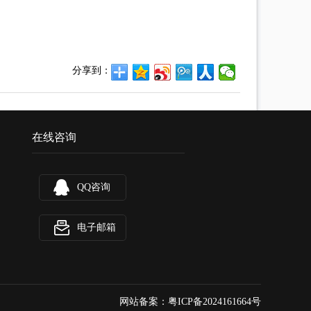
分享到：
在线咨询
QQ咨询
电子邮箱
网站备案：
粤ICP备2024161664号