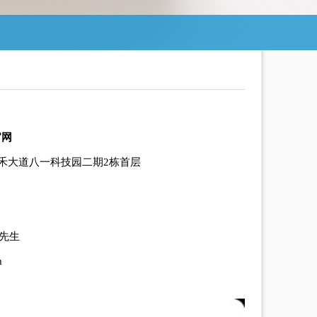
官网
禾大道八一科技园二期2栋首层
王先生
m