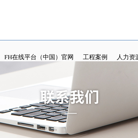
FH在线平台（中国）官网
工程案例
人力资