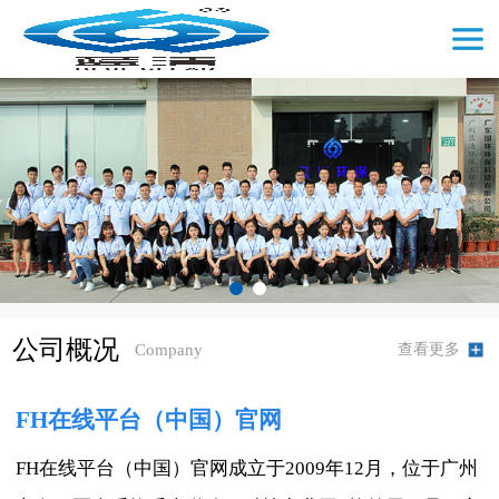
公司概况
Company
查看更多
FH在线平台（中国）官网
FH在线平台（中国）官网成立于2009年12月，位于广州