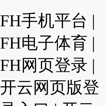
FH手机平台
|
FH电子体育
|
FH网页登录
|
开云网页版登