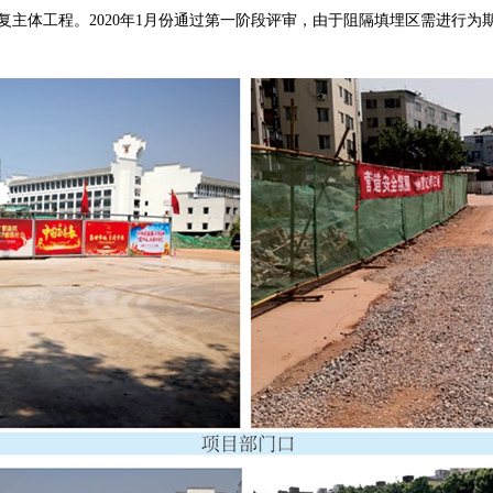
日完成修复主体工程。2020年1月份通过第一阶段评审，由于阻隔填埋区需进行