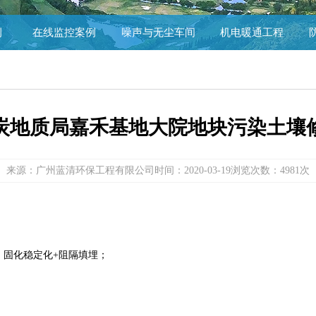
例
在线监控案例
噪声与无尘车间
机电暖通工程
炭地质局嘉禾基地大院地块污染土壤
来源：广州蓝清环保工程有限公司
时间：2020-03-19
浏览次数：4981次
术：固化稳定化+阻隔填埋；