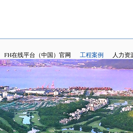
FH在线平台（中国）官网
工程案例
人力资