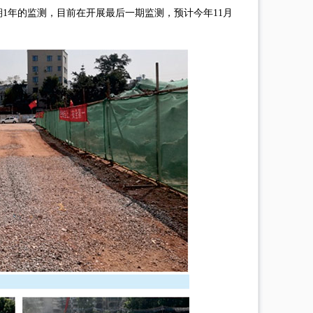
为期1年的监测，目前在开展最后一期监测，预计今年11月