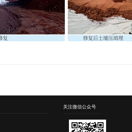
关注微信公众号