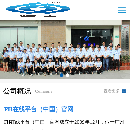
公司概况
Company
查看更多
FH在线平台（中国）官网
FH在线平台（中国）官网成立于2009年12月，位于广州