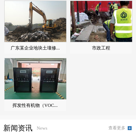
广东某企业地块土壤修...
市政工程
挥发性有机物（VOC...
新闻资讯
News
查看更多