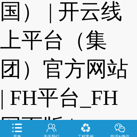
国）
|
开云线
上平台（集
团）官方网站
|
FH平台_FH
网页版
|
菜单
关于我们
工程案例
电话&微信