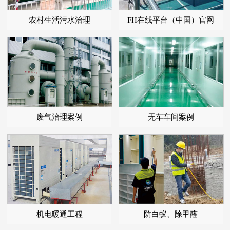
农村生活污水治理
FH在线平台（中国）官网
废气治理案例
无车车间案例
机电暖通工程
防白蚁、除甲醛