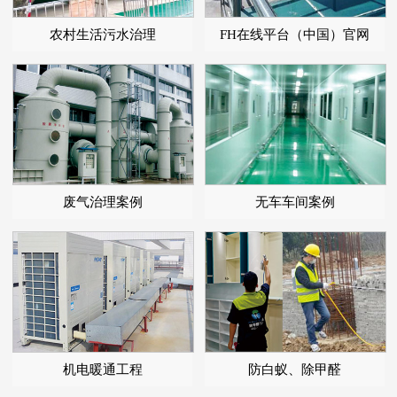
农村生活污水治理
FH在线平台（中国）官网
废气治理案例
无车车间案例
机电暖通工程
防白蚁、除甲醛