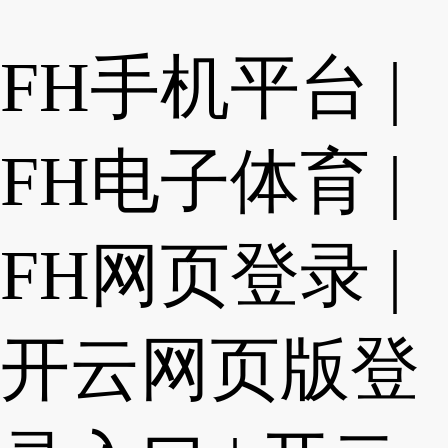
FH手机平台
|
FH电子体育
|
FH网页登录
|
开云网页版登