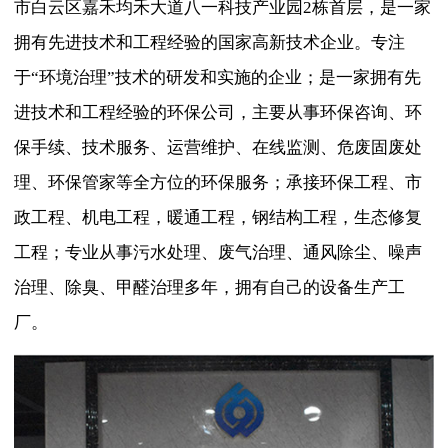
市白云区嘉禾均禾大道八一科技产业园2栋首层，是一家
拥有先进技术和工程经验的国家高新技术企业。专注
于“环境治理”技术的研发和实施的企业；是一家拥有先
进技术和工程经验的环保公司，主要从事环保咨询、环
保手续、技术服务、运营维护、在线监测、危废固废处
理、环保管家等全方位的环保服务；承接环保工程、市
政工程、机电工程，暖通工程，钢结构工程，生态修复
工程；专业从事污水处理、废气治理、通风除尘、噪声
治理、除臭、甲醛治理多年，拥有自己的设备生产工
厂。