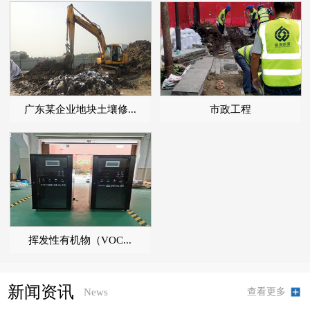
广东某企业地块土壤修...
市政工程
挥发性有机物（VOC...
新闻资讯
News
查看更多